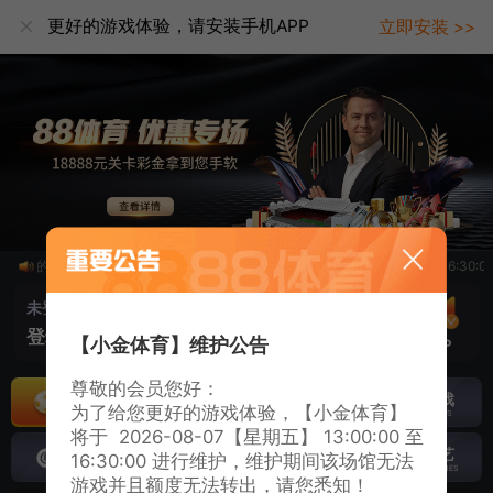
更好的游戏体验，请安装手机APP
立即安装 >>
好的游戏体验，【小金体育】将于 2026-08-07【星期五】 13:00:00 至 1
未登录
登录后查看
【小金体育】维护公告
存款
转账
取款
VIP
尊敬的会员您好：

体育赛事
真人娱乐
棋牌游戏
为了给您更好的游戏体验，【小金体育】
SPORTS EVENTS
LIVE CASINO
BOARD GAMES
将于  2026-08-07【星期五】 13:00:00 至 
彩票游戏
电子竞技
电子游艺
16:30:00 进行维护，维护期间该场馆无法
LOTTERY GAME
ELECTRONIC SPORTS
SLOT MACHINNES
游戏并且额度无法转出，请您悉知！
